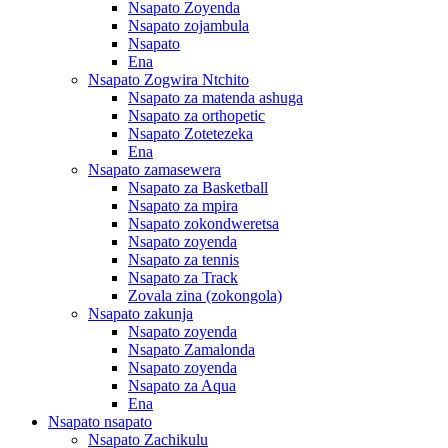
Nsapato Zoyenda
Nsapato zojambula
Nsapato
Ena
Nsapato Zogwira Ntchito
Nsapato za matenda ashuga
Nsapato za orthopetic
Nsapato Zotetezeka
Ena
Nsapato zamasewera
Nsapato za Basketball
Nsapato za mpira
Nsapato zokondweretsa
Nsapato zoyenda
Nsapato za tennis
Nsapato za Track
Zovala zina (zokongola)
Nsapato zakunja
Nsapato zoyenda
Nsapato Zamalonda
Nsapato zoyenda
Nsapato za Aqua
Ena
Nsapato nsapato
Nsapato Zachikulu