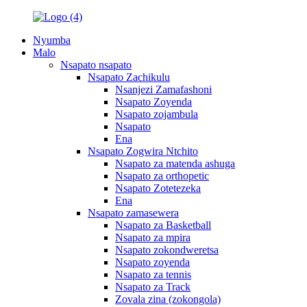
Nyumba
Malo
Nsapato nsapato
Nsapato Zachikulu
Nsanjezi Zamafashoni
Nsapato Zoyenda
Nsapato zojambula
Nsapato
Ena
Nsapato Zogwira Ntchito
Nsapato za matenda ashuga
Nsapato za orthopetic
Nsapato Zotetezeka
Ena
Nsapato zamasewera
Nsapato za Basketball
Nsapato za mpira
Nsapato zokondweretsa
Nsapato zoyenda
Nsapato za tennis
Nsapato za Track
Zovala zina (zokongola)