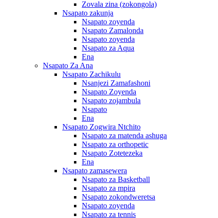
Zovala zina (zokongola)
Nsapato zakunja
Nsapato zoyenda
Nsapato Zamalonda
Nsapato zoyenda
Nsapato za Aqua
Ena
Nsapato Za Ana
Nsapato Zachikulu
Nsanjezi Zamafashoni
Nsapato Zoyenda
Nsapato zojambula
Nsapato
Ena
Nsapato Zogwira Ntchito
Nsapato za matenda ashuga
Nsapato za orthopetic
Nsapato Zotetezeka
Ena
Nsapato zamasewera
Nsapato za Basketball
Nsapato za mpira
Nsapato zokondweretsa
Nsapato zoyenda
Nsapato za tennis