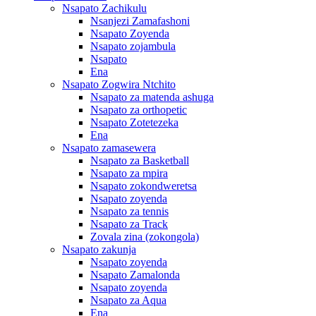
Nsapato Zachikulu
Nsanjezi Zamafashoni
Nsapato Zoyenda
Nsapato zojambula
Nsapato
Ena
Nsapato Zogwira Ntchito
Nsapato za matenda ashuga
Nsapato za orthopetic
Nsapato Zotetezeka
Ena
Nsapato zamasewera
Nsapato za Basketball
Nsapato za mpira
Nsapato zokondweretsa
Nsapato zoyenda
Nsapato za tennis
Nsapato za Track
Zovala zina (zokongola)
Nsapato zakunja
Nsapato zoyenda
Nsapato Zamalonda
Nsapato zoyenda
Nsapato za Aqua
Ena