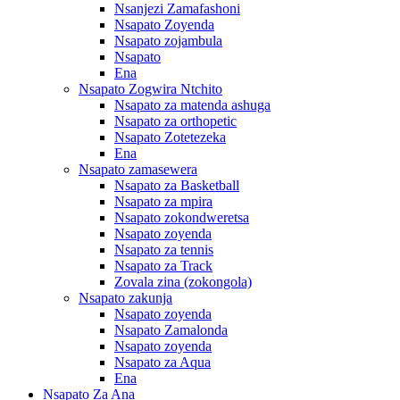
Nsanjezi Zamafashoni
Nsapato Zoyenda
Nsapato zojambula
Nsapato
Ena
Nsapato Zogwira Ntchito
Nsapato za matenda ashuga
Nsapato za orthopetic
Nsapato Zotetezeka
Ena
Nsapato zamasewera
Nsapato za Basketball
Nsapato za mpira
Nsapato zokondweretsa
Nsapato zoyenda
Nsapato za tennis
Nsapato za Track
Zovala zina (zokongola)
Nsapato zakunja
Nsapato zoyenda
Nsapato Zamalonda
Nsapato zoyenda
Nsapato za Aqua
Ena
Nsapato Za Ana