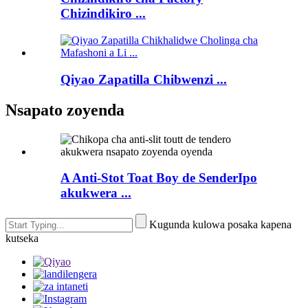
Chizindikiro ...
Qiyao Zapatilla Chibwenzi ...
Nsapato zoyenda
A Anti-Stot Toat Boy de SenderIpo
akukwera ...
Kugunda kulowa posaka kapena
kutseka